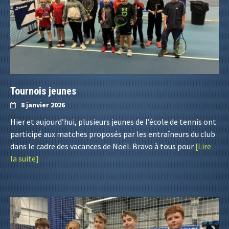
Tournois jeunes
8 janvier 2026
Hier et aujourd’hui, plusieurs jeunes de l’école de tennis ont
participé aux matches proposés par les entraîneurs du club
dans le cadre des vacances de Noël. Bravo à tous pour
[Lire
la suite]