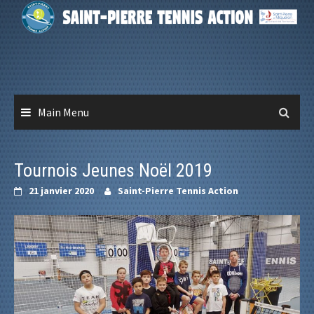
Skip
to
content
Main Menu
Tournois Jeunes Noël 2019
21 janvier 2020
Saint-Pierre Tennis Action